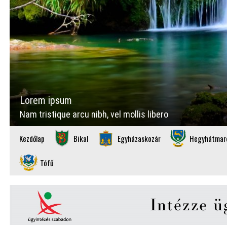
Lorem ipsum
Nam tristique arcu nibh, vel mollis libero
Kezdőlap
Bikal
Egyházaskozár
Hegyhátmar
Tófű