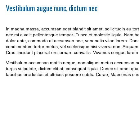
Vestibulum augue nunc, dictum nec
In magna massa, accumsan eget blandit sit amet, sollicitudin eu tor
nec mi a velit pellentesque tempor. Fusce et molestie ligula. Nam hen
dolor ante, commodo at accumsan nec, venenatis vitae lorem. Donec 
condimentum tortor metus, vel scelerisque nisi viverra non. Aliquam er
Cras tincidunt placerat orci ornare convallis. Vivamus congue lo
Vestibulum accumsan mattis neque, non aliquet metus accumsan non.
turpis vulputate, dictum elit at, consequat ligula. Donec sit amet qu
faucibus orci luctus et ultrices posuere cubilia Curae; Maecenas cu