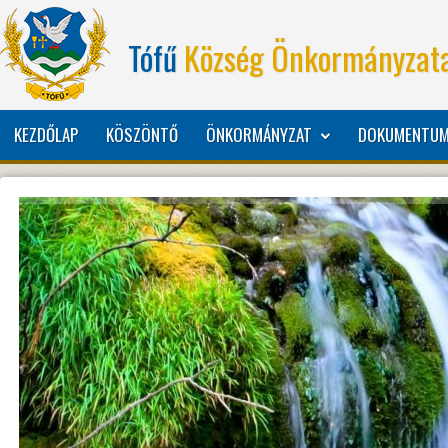
Tófű
Község Önkormányzat
KEZDŐLAP
KÖSZÖNTŐ
ÖNKORMÁNYZAT
DOKUMENTU